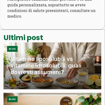
guida personalizzata, soprattutto se avete
condizioni di salute preesistenti, consultate un
medico.
Ultimi post
BLOG
Vitamine liposolubili vs
vitamine idrosolubili: quali
dovresti assumere?
Gelo
April 24, 2026
0
BLOG