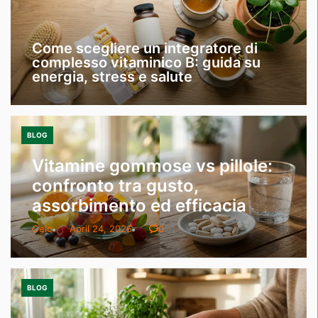
Come scegliere un integratore di
complesso vitaminico B: guida su
energia, stress e salute
BLOG
Vitamine gommose vs pillole:
confronto tra gusto,
assorbimento ed efficacia
Gelo
April 24, 2026
0
BLOG