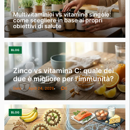
Multivitaminici vs vitamine singole:
come scegliere in base ai propri
obiettivi di salute
BLOG
Zinco vs vitamina C: quale dei
due è migliore per l’immunità?
Gelo
April 24, 2026
0
BLOG